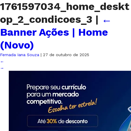
1761597034_home_deskt
op_2_condicoes_3
|
←
Banner Ações | Home
(Novo)
Fernada Iana Souza
|
27 de outubro de 2025
←
→