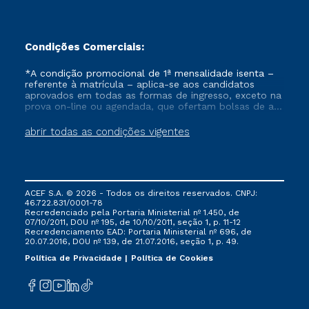
Condições Comerciais:
*A condição promocional de 1ª mensalidade isenta –
referente à matrícula – aplica-se aos candidatos
aprovados em todas as formas de ingresso, exceto na
prova on-line ou agendada, que ofertam bolsas de até
50% de desconto, ambos ingressantes no semestre
vigente, que ainda não tenham efetivado e/ou não
abrir todas as condições vigentes
tenham cancelado ou trancado sua matrícula em uma
das Instituições da Cruzeiro do Sul Educacional, no
período de um ano. Tais condições não se aplicam
aos cursos de Medicina, e também para matriculados
via FIES, Prouni e outros programas governamentais, e
ACEF S.A. © 2026 - Todos os direitos reservados. CNPJ:
não se acumula com nenhuma outra campanha
46.722.831/0001-78
ofertada pela Instituição.
Recredenciado pela Portaria Ministerial nº 1.450, de
07/10/2011, DOU nº 195, de 10/10/2011, seção 1, p. 11-12
Recredenciamento EAD: Portaria Ministerial nº 696, de
20.07.2016, DOU nº 139, de 21.07.2016, seção 1, p. 49.
Política de Privacidade
Política de Cookies