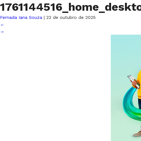
1761144516_home_deskto
Fernada Iana Souza
|
22 de outubro de 2025
←
→