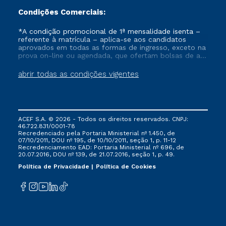
Condições Comerciais:
*A condição promocional de 1ª mensalidade isenta –
referente à matrícula – aplica-se aos candidatos
aprovados em todas as formas de ingresso, exceto na
prova on-line ou agendada, que ofertam bolsas de até
50% de desconto, ambos ingressantes no semestre
vigente, que ainda não tenham efetivado e/ou não
abrir todas as condições vigentes
tenham cancelado ou trancado sua matrícula em uma
das Instituições da Cruzeiro do Sul Educacional, no
período de um ano. Tais condições não se aplicam
aos cursos de Medicina, e também para matriculados
via FIES, Prouni e outros programas governamentais, e
ACEF S.A. © 2026 - Todos os direitos reservados. CNPJ:
não se acumula com nenhuma outra campanha
46.722.831/0001-78
ofertada pela Instituição.
Recredenciado pela Portaria Ministerial nº 1.450, de
07/10/2011, DOU nº 195, de 10/10/2011, seção 1, p. 11-12
Recredenciamento EAD: Portaria Ministerial nº 696, de
20.07.2016, DOU nº 139, de 21.07.2016, seção 1, p. 49.
Política de Privacidade
Política de Cookies