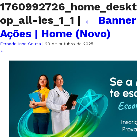
1760992726_home_deskt
op_all-ies_1_1
|
←
Banner
Ações | Home (Novo)
Fernada Iana Souza
|
20 de outubro de 2025
←
→