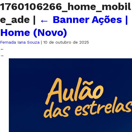
1760106266_home_mobil
e_ade
|
←
Banner Ações |
Home (Novo)
Fernada Iana Souza
|
10 de outubro de 2025
←
→