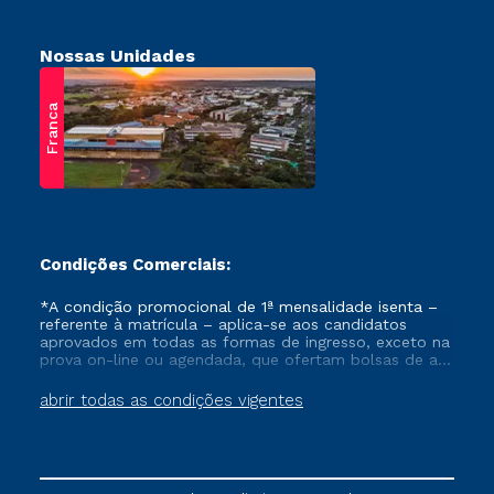
Nossas Unidades
Franca
Condições Comerciais:
*A condição promocional de 1ª mensalidade isenta –
referente à matrícula – aplica-se aos candidatos
aprovados em todas as formas de ingresso, exceto na
prova on-line ou agendada, que ofertam bolsas de até
50% de desconto, ambos ingressantes no semestre
vigente, que ainda não tenham efetivado e/ou não
abrir todas as condições vigentes
tenham cancelado ou trancado sua matrícula em uma
das Instituições da Cruzeiro do Sul Educacional, no
período de um ano. Tais condições não se aplicam
aos cursos de Medicina, e também para matriculados
via FIES, Prouni e outros programas governamentais, e