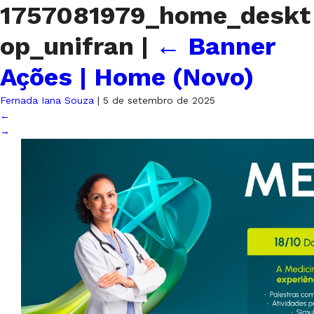
1757081979_home_deskt
op_unifran
|
←
Banner
Ações | Home (Novo)
Fernada Iana Souza
|
5 de setembro de 2025
←
→