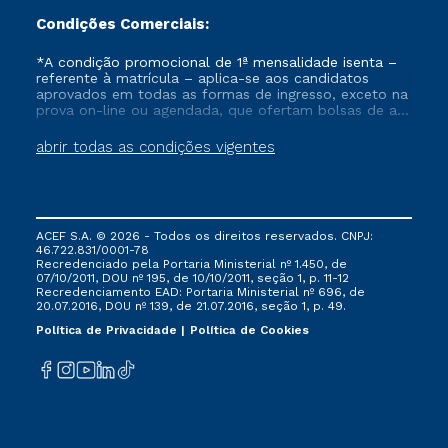
Condições Comerciais:
*A condição promocional de 1ª mensalidade isenta –
referente à matrícula – aplica-se aos candidatos
aprovados em todas as formas de ingresso, exceto na
prova on-line ou agendada, que ofertam bolsas de até
50% de desconto, ambos ingressantes no semestre
vigente, que ainda não tenham efetivado e/ou não
abrir todas as condições vigentes
tenham cancelado ou trancado sua matrícula em uma
das Instituições da Cruzeiro do Sul Educacional, no
período de um ano. Tais condições não se aplicam
aos cursos de Medicina, e também para matriculados
via FIES, Prouni e outros programas governamentais, e
ACEF S.A. © 2026 - Todos os direitos reservados. CNPJ:
não se acumula com nenhuma outra campanha
46.722.831/0001-78
ofertada pela Instituição.
Recredenciado pela Portaria Ministerial nº 1.450, de
07/10/2011, DOU nº 195, de 10/10/2011, seção 1, p. 11-12
Recredenciamento EAD: Portaria Ministerial nº 696, de
20.07.2016, DOU nº 139, de 21.07.2016, seção 1, p. 49.
Política de Privacidade
Política de Cookies