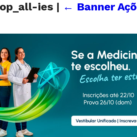
op_all-ies
|
←
Banner Açõ