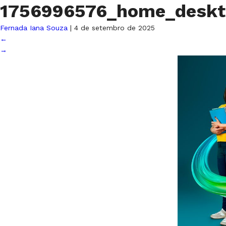
1756996576_home_deskt
Fernada Iana Souza
|
4 de setembro de 2025
←
→