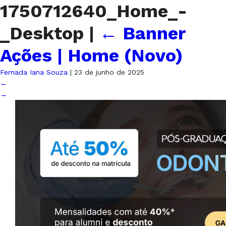
1750712640_Home_-
_Desktop
|
←
Banner
Ações | Home (Novo)
Fernada Iana Souza
|
23 de junho de 2025
←
→