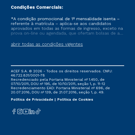
Condições Comerciais:
*A condição promocional de 1ª mensalidade isenta –
referente à matrícula – aplica-se aos candidatos
aprovados em todas as formas de ingresso, exceto na
prova on-line ou agendada, que ofertam bolsas de até
50% de desconto, ambos ingressantes no semestre
vigente, que ainda não tenham efetivado e/ou não
abrir todas as condições vigentes
tenham cancelado ou trancado sua matrícula em uma
das Instituições da Cruzeiro do Sul Educacional, no
período de um ano. Tais condições não se aplicam
aos cursos de Medicina, e também para matriculados
via FIES, Prouni e outros programas governamentais, e
ACEF S.A. © 2026 - Todos os direitos reservados. CNPJ:
não se acumula com nenhuma outra campanha
46.722.831/0001-78
ofertada pela Instituição.
Recredenciado pela Portaria Ministerial nº 1.450, de
07/10/2011, DOU nº 195, de 10/10/2011, seção 1, p. 11-12
Recredenciamento EAD: Portaria Ministerial nº 696, de
20.07.2016, DOU nº 139, de 21.07.2016, seção 1, p. 49.
Política de Privacidade
Política de Cookies