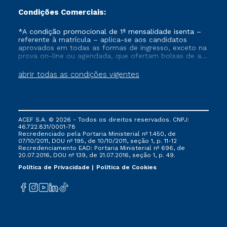
Condições Comerciais:
*A condição promocional de 1ª mensalidade isenta –
referente à matrícula – aplica-se aos candidatos
aprovados em todas as formas de ingresso, exceto na
prova on-line ou agendada, que ofertam bolsas de até
50% de desconto, ambos ingressantes no semestre
vigente, que ainda não tenham efetivado e/ou não
abrir todas as condições vigentes
tenham cancelado ou trancado sua matrícula em uma
das Instituições da Cruzeiro do Sul Educacional, no
período de um ano. Tais condições não se aplicam
aos cursos de Medicina, e também para matriculados
via FIES, Prouni e outros programas governamentais, e
ACEF S.A. © 2026 - Todos os direitos reservados. CNPJ:
não se acumula com nenhuma outra campanha
46.722.831/0001-78
ofertada pela Instituição.
Recredenciado pela Portaria Ministerial nº 1.450, de
07/10/2011, DOU nº 195, de 10/10/2011, seção 1, p. 11-12
Recredenciamento EAD: Portaria Ministerial nº 696, de
20.07.2016, DOU nº 139, de 21.07.2016, seção 1, p. 49.
Política de Privacidade
Política de Cookies