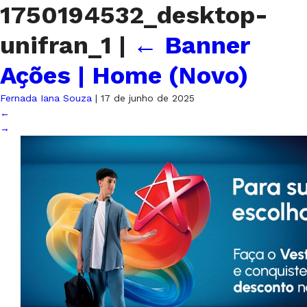
1750194532_desktop-
unifran_1
|
←
Banner
Ações | Home (Novo)
Fernada Iana Souza
|
17 de junho de 2025
←
→