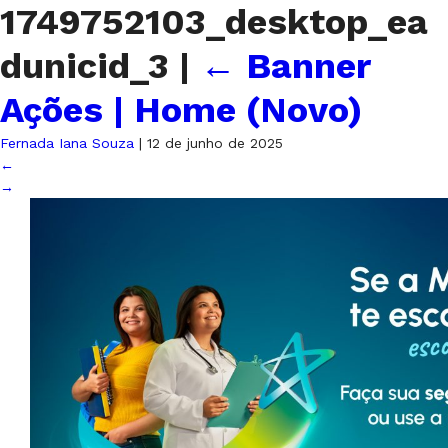
1749752103_desktop_ea
dunicid_3
|
←
Banner
Ações | Home (Novo)
Fernada Iana Souza
|
12 de junho de 2025
←
→