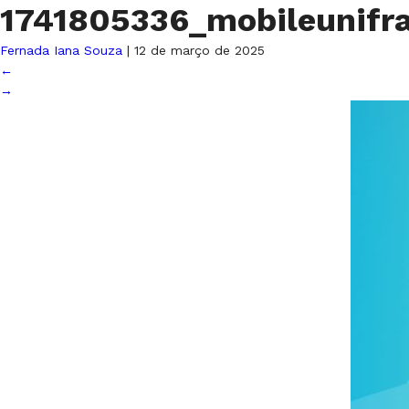
1741805336_mobileunifr
Fernada Iana Souza
|
12 de março de 2025
←
→