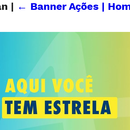
an
|
←
Banner Ações | Hom