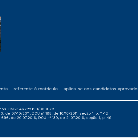
e exposto no contrato de prestação de serviços
– referente à matrícula – aplica-se aos candidatos aprovados e
dos. CNPJ: 46.722.831/0001-78
, de 07/10/2011, DOU nº 195, de 10/10/2011, seção 1, p. 11-12
696, de 20.07.2016, DOU nº 139, de 21.07.2016, seção 1, p. 49.