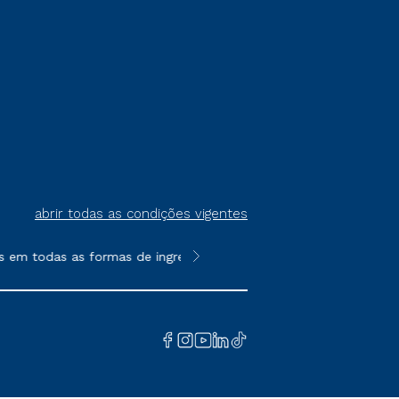
abrir todas as condições vigentes
m todas as formas de ingresso, exceto na prova on-line ou agen
**Semipresencial é um formato do E