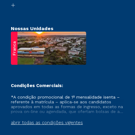
Biblioteca
Retorne ao Curso
Nossas Unidades
Franca
Condições Comerciais:
*A condição promocional de 1ª mensalidade isenta –
referente à matrícula – aplica-se aos candidatos
aprovados em todas as formas de ingresso, exceto na
prova on-line ou agendada, que ofertam bolsas de até
50% de desconto, ambos ingressantes no semestre
vigente, que ainda não tenham efetivado e/ou não
abrir todas as condições vigentes
tenham cancelado ou trancado sua matrícula em uma
das Instituições da Cruzeiro do Sul Educacional, no