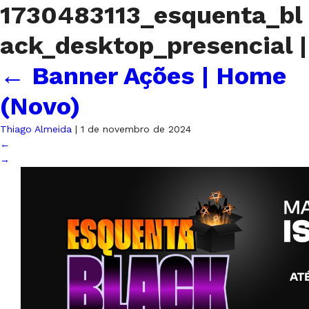
1730483113_esquenta_bl
ack_desktop_presencial
|
←
Banner Ações | Home
(Novo)
Thiago Almeida
|
1 de novembro de 2024
←
→