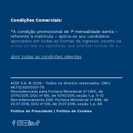
Condições Comerciais:
*A condição promocional de 1ª mensalidade isenta –
referente à matrícula – aplica-se aos candidatos
aprovados em todas as formas de ingresso, exceto na
prova on-line ou agendada, que ofertam bolsas de até
50% de desconto, ambos ingressantes no semestre
vigente, que ainda não tenham efetivado e/ou não
abrir todas as condições vigentes
tenham cancelado ou trancado sua matrícula em uma
das Instituições da Cruzeiro do Sul Educacional, no
período de um ano. Tais condições não se aplicam
aos cursos de Medicina, e também para matriculados
via FIES, Prouni e outros programas governamentais, e
ACEF S.A. © 2026 - Todos os direitos reservados. CNPJ:
não se acumula com nenhuma outra campanha
46.722.831/0001-78
ofertada pela Instituição.
Recredenciado pela Portaria Ministerial nº 1.450, de
07/10/2011, DOU nº 195, de 10/10/2011, seção 1, p. 11-12
Recredenciamento EAD: Portaria Ministerial nº 696, de
20.07.2016, DOU nº 139, de 21.07.2016, seção 1, p. 49.
Política de Privacidade
Política de Cookies