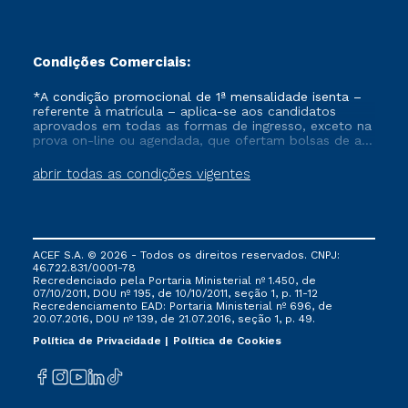
Condições Comerciais:
*A condição promocional de 1ª mensalidade isenta –
referente à matrícula – aplica-se aos candidatos
aprovados em todas as formas de ingresso, exceto na
prova on-line ou agendada, que ofertam bolsas de até
50% de desconto, ambos ingressantes no semestre
vigente, que ainda não tenham efetivado e/ou não
abrir todas as condições vigentes
tenham cancelado ou trancado sua matrícula em uma
das Instituições da Cruzeiro do Sul Educacional, no
período de um ano. Tais condições não se aplicam
aos cursos de Medicina, e também para matriculados
via FIES, Prouni e outros programas governamentais, e
ACEF S.A. © 2026 - Todos os direitos reservados. CNPJ:
não se acumula com nenhuma outra campanha
46.722.831/0001-78
ofertada pela Instituição.
Recredenciado pela Portaria Ministerial nº 1.450, de
07/10/2011, DOU nº 195, de 10/10/2011, seção 1, p. 11-12
Recredenciamento EAD: Portaria Ministerial nº 696, de
20.07.2016, DOU nº 139, de 21.07.2016, seção 1, p. 49.
Política de Privacidade
Política de Cookies