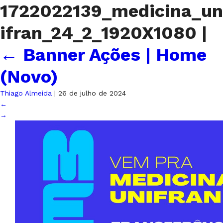
1722022139_medicina_un
ifran_24_2_1920X1080
|
←
Banner Ações | Home
(Novo)
Thiago Almeida
|
26 de julho de 2024
←
→