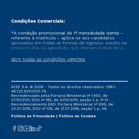
Condições Comerciais:
*A condição promocional de 1ª mensalidade isenta –
referente à matrícula – aplica-se aos candidatos
aprovados em todas as formas de ingresso, exceto na
prova on-line ou agendada, que ofertam bolsas de até
50% de desconto, ambos ingressantes no semestre
vigente, que ainda não tenham efetivado e/ou não
abrir todas as condições vigentes
tenham cancelado ou trancado sua matrícula em uma
das Instituições da Cruzeiro do Sul Educacional, no
período de um ano. Tais condições não se aplicam
aos cursos de Medicina, e também para matriculados
via FIES, Prouni e outros programas governamentais, e
ACEF S.A. © 2026 - Todos os direitos reservados. CNPJ:
não se acumula com nenhuma outra campanha
46.722.831/0001-78
ofertada pela Instituição.
Recredenciado pela Portaria Ministerial nº 1.450, de
07/10/2011, DOU nº 195, de 10/10/2011, seção 1, p. 11-12
Recredenciamento EAD: Portaria Ministerial nº 696, de
20.07.2016, DOU nº 139, de 21.07.2016, seção 1, p. 49.
Política de Privacidade
Política de Cookies