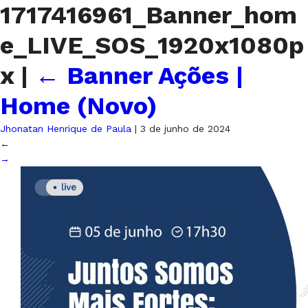
1717416961_Banner_hom
e_LIVE_SOS_1920x1080p
x
|
←
Banner Ações |
Home (Novo)
Jhonatan Henrique de Paula
|
3 de junho de 2024
←
→