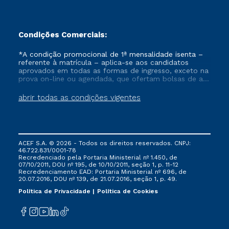
Condições Comerciais:
*A condição promocional de 1ª mensalidade isenta –
referente à matrícula – aplica-se aos candidatos
aprovados em todas as formas de ingresso, exceto na
prova on-line ou agendada, que ofertam bolsas de até
50% de desconto, ambos ingressantes no semestre
vigente, que ainda não tenham efetivado e/ou não
abrir todas as condições vigentes
tenham cancelado ou trancado sua matrícula em uma
das Instituições da Cruzeiro do Sul Educacional, no
período de um ano. Tais condições não se aplicam
aos cursos de Medicina, e também para matriculados
via FIES, Prouni e outros programas governamentais, e
ACEF S.A. © 2026 - Todos os direitos reservados. CNPJ:
não se acumula com nenhuma outra campanha
46.722.831/0001-78
ofertada pela Instituição.
Recredenciado pela Portaria Ministerial nº 1.450, de
07/10/2011, DOU nº 195, de 10/10/2011, seção 1, p. 11-12
Recredenciamento EAD: Portaria Ministerial nº 696, de
20.07.2016, DOU nº 139, de 21.07.2016, seção 1, p. 49.
Política de Privacidade
Política de Cookies