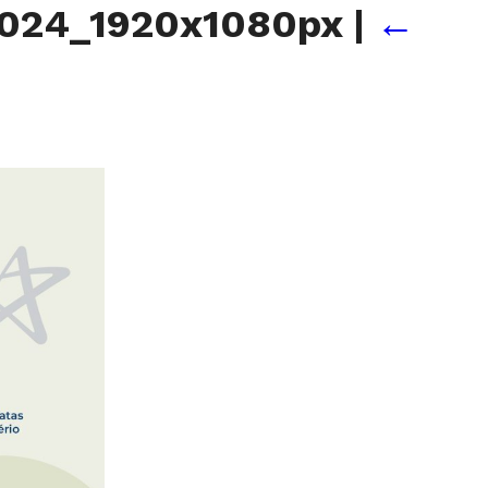
024_1920x1080px
|
←