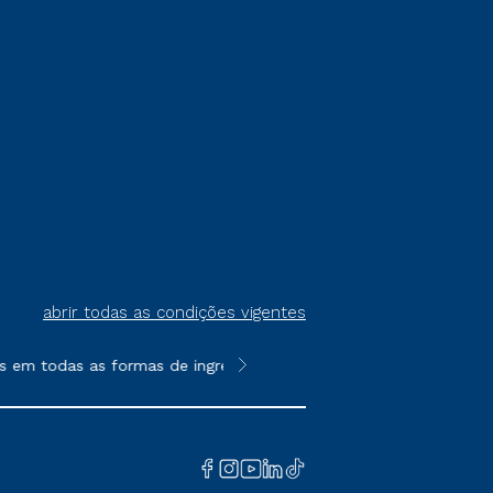
abrir todas as condições vigentes
em todas as formas de ingresso, exceto na prova on-line ou agen
**Semipresencial é um formato do E