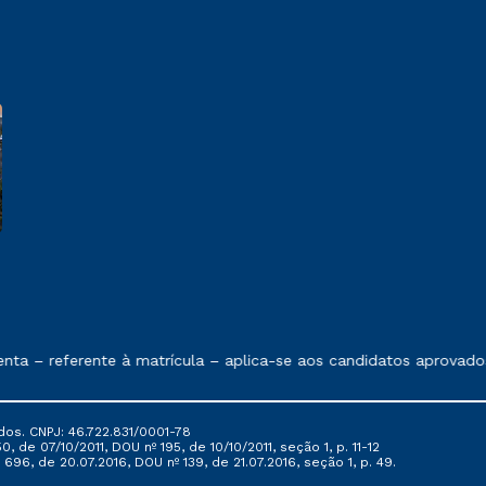
e exposto no contrato de prestação de serviços
 – referente à matrícula – aplica-se aos candidatos aprovados 
dos. CNPJ: 46.722.831/0001-78
, de 07/10/2011, DOU nº 195, de 10/10/2011, seção 1, p. 11-12
696, de 20.07.2016, DOU nº 139, de 21.07.2016, seção 1, p. 49.