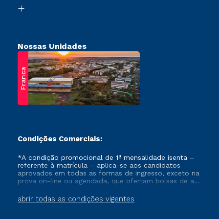
Biblioteca
Retorne ao Curso
Nossas Unidades
Franca
Condições Comerciais:
*A condição promocional de 1ª mensalidade isenta –
referente à matrícula – aplica-se aos candidatos
aprovados em todas as formas de ingresso, exceto na
prova on-line ou agendada, que ofertam bolsas de até
50% de desconto, ambos ingressantes no semestre
vigente, que ainda não tenham efetivado e/ou não
abrir todas as condições vigentes
tenham cancelado ou trancado sua matrícula em uma
das Instituições da Cruzeiro do Sul Educacional, no