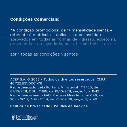
Condições Comerciais:
*A condição promocional de 1ª mensalidade isenta –
referente à matrícula – aplica-se aos candidatos
aprovados em todas as formas de ingresso, exceto na
prova on-line ou agendada, que ofertam bolsas de até
50% de desconto, ambos ingressantes no semestre
vigente, que ainda não tenham efetivado e/ou não
abrir todas as condições vigentes
tenham cancelado ou trancado sua matrícula em uma
das Instituições da Cruzeiro do Sul Educacional, no
período de um ano. Tais condições não se aplicam
aos cursos de Medicina, e também para matriculados
via FIES, Prouni e outros programas governamentais, e
ACEF S.A. © 2026 - Todos os direitos reservados. CNPJ:
não se acumula com nenhuma outra campanha
46.722.831/0001-78
ofertada pela Instituição.
Recredenciado pela Portaria Ministerial nº 1.450, de
07/10/2011, DOU nº 195, de 10/10/2011, seção 1, p. 11-12
Recredenciamento EAD: Portaria Ministerial nº 696, de
20.07.2016, DOU nº 139, de 21.07.2016, seção 1, p. 49.
Política de Privacidade
Política de Cookies