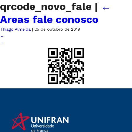
qrcode_novo_fale
|
←
Areas fale conosco
Thiago Almeida
|
25 de outubro de 2019
←
→