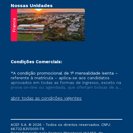
Nossas Unidades
Franca
Condições Comerciais:
*A condição promocional de 1ª mensalidade isenta –
referente à matrícula – aplica-se aos candidatos
aprovados em todas as formas de ingresso, exceto na
prova on-line ou agendada, que ofertam bolsas de até
50% de desconto, ambos ingressantes no semestre
vigente, que ainda não tenham efetivado e/ou não
abrir todas as condições vigentes
tenham cancelado ou trancado sua matrícula em uma
das Instituições da Cruzeiro do Sul Educacional, no
período de um ano. Tais condições não se aplicam
aos cursos de Medicina, e também para matriculados
via FIES, Prouni e outros programas governamentais, e
ACEF S.A. © 2026 - Todos os direitos reservados. CNPJ:
não se acumula com nenhuma outra campanha
46.722.831/0001-78
ofertada pela Instituição.