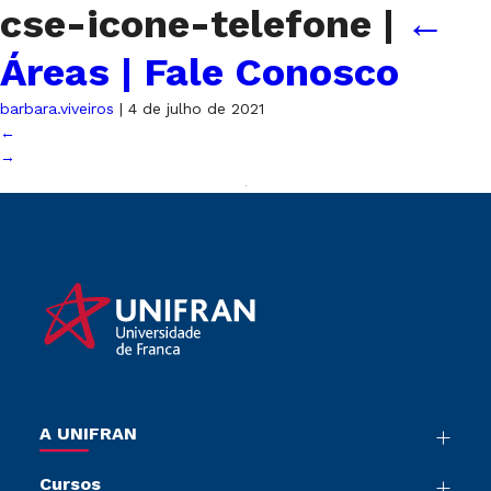
cse-icone-telefone
|
←
Áreas | Fale Conosco
barbara.viveiros
|
4 de julho de 2021
←
→
A UNIFRAN
Nossa História
Cursos