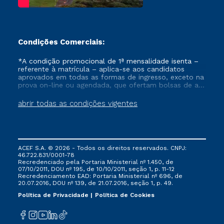
Condições Comerciais:
*A condição promocional de 1ª mensalidade isenta –
referente à matrícula – aplica-se aos candidatos
aprovados em todas as formas de ingresso, exceto na
prova on-line ou agendada, que ofertam bolsas de até
50% de desconto, ambos ingressantes no semestre
vigente, que ainda não tenham efetivado e/ou não
abrir todas as condições vigentes
tenham cancelado ou trancado sua matrícula em uma
das Instituições da Cruzeiro do Sul Educacional, no
período de um ano. Tais condições não se aplicam
aos cursos de Medicina, e também para matriculados
via FIES, Prouni e outros programas governamentais, e
ACEF S.A. © 2026 - Todos os direitos reservados. CNPJ:
não se acumula com nenhuma outra campanha
46.722.831/0001-78
ofertada pela Instituição.
Recredenciado pela Portaria Ministerial nº 1.450, de
07/10/2011, DOU nº 195, de 10/10/2011, seção 1, p. 11-12
Recredenciamento EAD: Portaria Ministerial nº 696, de
20.07.2016, DOU nº 139, de 21.07.2016, seção 1, p. 49.
Política de Privacidade
Política de Cookies