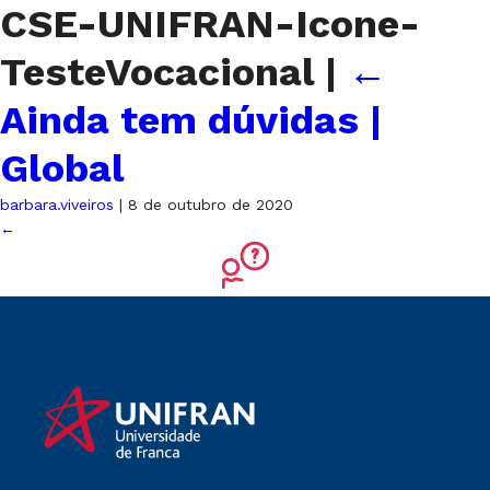
CSE-UNIFRAN-Icone-
TesteVocacional
|
←
Ainda tem dúvidas |
Global
barbara.viveiros
|
8 de outubro de 2020
←