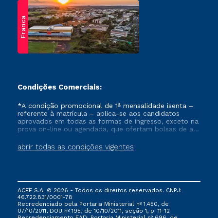
Franca
Condições Comerciais:
*A condição promocional de 1ª mensalidade isenta –
referente à matrícula – aplica-se aos candidatos
aprovados em todas as formas de ingresso, exceto na
prova on-line ou agendada, que ofertam bolsas de até
50% de desconto, ambos ingressantes no semestre
vigente, que ainda não tenham efetivado e/ou não
abrir todas as condições vigentes
tenham cancelado ou trancado sua matrícula em uma
das Instituições da Cruzeiro do Sul Educacional, no
período de um ano. Tais condições não se aplicam
aos cursos de Medicina, e também para matriculados
via FIES, Prouni e outros programas governamentais, e
ACEF S.A. © 2026 - Todos os direitos reservados. CNPJ:
não se acumula com nenhuma outra campanha
46.722.831/0001-78
ofertada pela Instituição.
Recredenciado pela Portaria Ministerial nº 1.450, de
07/10/2011, DOU nº 195, de 10/10/2011, seção 1, p. 11-12
Recredenciamento EAD: Portaria Ministerial nº 696, de