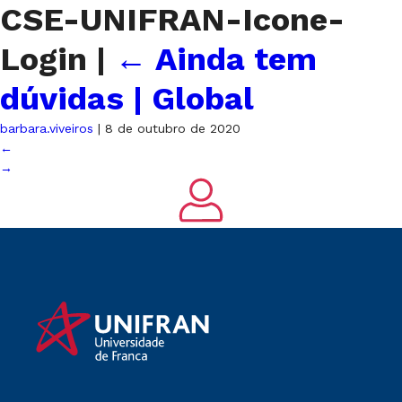
CSE-UNIFRAN-Icone-
Login
|
←
Ainda tem
dúvidas | Global
barbara.viveiros
|
8 de outubro de 2020
←
→