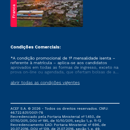
Franca
Condições Comerciais:
*A condição promocional de 1ª mensalidade isenta –
referente à matrícula – aplica-se aos candidatos
aprovados em todas as formas de ingresso, exceto na
prova on-line ou agendada, que ofertam bolsas de até
50% de desconto, ambos ingressantes no semestre
vigente, que ainda não tenham efetivado e/ou não
abrir todas as condições vigentes
tenham cancelado ou trancado sua matrícula em uma
das Instituições da Cruzeiro do Sul Educacional, no
período de um ano. Tais condições não se aplicam
aos cursos de Medicina, e também para matriculados
via FIES, Prouni e outros programas governamentais, e
ACEF S.A. © 2026 - Todos os direitos reservados. CNPJ:
não se acumula com nenhuma outra campanha
46.722.831/0001-78
ofertada pela Instituição.
Recredenciado pela Portaria Ministerial nº 1.450, de
07/10/2011, DOU nº 195, de 10/10/2011, seção 1, p. 11-12
Recredenciamento EAD: Portaria Ministerial nº 696, de
20.07.2016, DOU nº 139, de 21.07.2016, seção 1, p. 49.