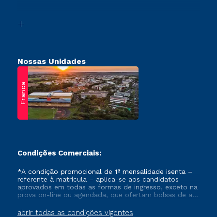
Acessibilidade
Vestibular Solidário
Biblioteca
Retorne ao Curso
Nossas Unidades
Franca
Condições Comerciais:
*A condição promocional de 1ª mensalidade isenta –
referente à matrícula – aplica-se aos candidatos
aprovados em todas as formas de ingresso, exceto na
prova on-line ou agendada, que ofertam bolsas de até
50% de desconto, ambos ingressantes no semestre
vigente, que ainda não tenham efetivado e/ou não
abrir todas as condições vigentes