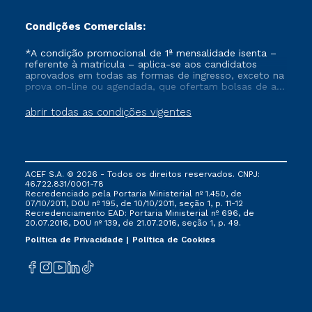
Condições Comerciais:
*A condição promocional de 1ª mensalidade isenta –
referente à matrícula – aplica-se aos candidatos
aprovados em todas as formas de ingresso, exceto na
prova on-line ou agendada, que ofertam bolsas de até
50% de desconto, ambos ingressantes no semestre
vigente, que ainda não tenham efetivado e/ou não
abrir todas as condições vigentes
tenham cancelado ou trancado sua matrícula em uma
das Instituições da Cruzeiro do Sul Educacional, no
período de um ano. Tais condições não se aplicam
aos cursos de Medicina, e também para matriculados
via FIES, Prouni e outros programas governamentais, e
ACEF S.A. © 2026 - Todos os direitos reservados. CNPJ:
não se acumula com nenhuma outra campanha
46.722.831/0001-78
ofertada pela Instituição.
Recredenciado pela Portaria Ministerial nº 1.450, de
07/10/2011, DOU nº 195, de 10/10/2011, seção 1, p. 11-12
Recredenciamento EAD: Portaria Ministerial nº 696, de
20.07.2016, DOU nº 139, de 21.07.2016, seção 1, p. 49.
Política de Privacidade
Política de Cookies