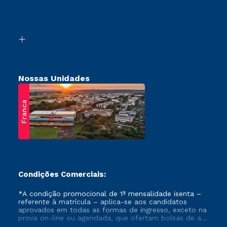
Canais de Atendimento
Vestibular Mérito
Acessibilidade
Vestibular Solidário
Biblioteca
Retorne ao Curso
Nossas Unidades
Franca
Condições Comerciais:
*A condição promocional de 1ª mensalidade isenta –
referente à matrícula – aplica-se aos candidatos
aprovados em todas as formas de ingresso, exceto na
prova on-line ou agendada, que ofertam bolsas de até
50% de desconto, ambos ingressantes no semestre