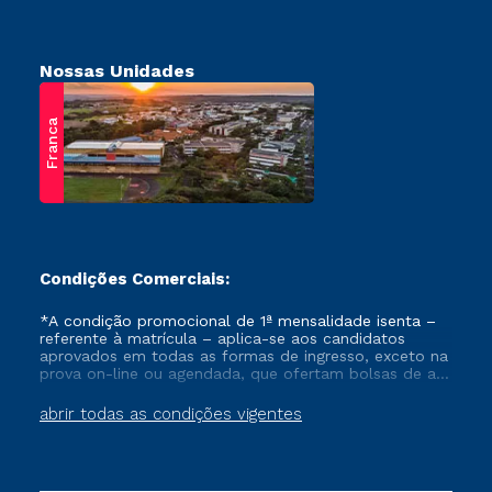
Nossas Unidades
Franca
Condições Comerciais:
*A condição promocional de 1ª mensalidade isenta –
referente à matrícula – aplica-se aos candidatos
aprovados em todas as formas de ingresso, exceto na
prova on-line ou agendada, que ofertam bolsas de até
50% de desconto, ambos ingressantes no semestre
vigente, que ainda não tenham efetivado e/ou não
abrir todas as condições vigentes
tenham cancelado ou trancado sua matrícula em uma
das Instituições da Cruzeiro do Sul Educacional, no
período de um ano. Tais condições não se aplicam
aos cursos de Medicina, e também para matriculados