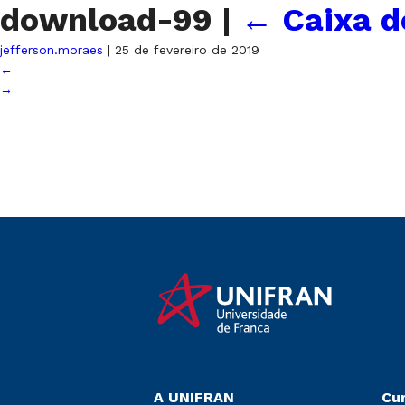
download-99
|
←
Caixa d
jefferson.moraes
|
25 de fevereiro de 2019
←
→
A UNIFRAN
Cu