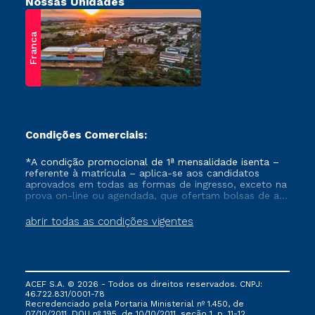
Nossas Unidades
Franca
Condições Comerciais:
*A condição promocional de 1ª mensalidade isenta –
referente à matrícula – aplica-se aos candidatos
aprovados em todas as formas de ingresso, exceto na
prova on-line ou agendada, que ofertam bolsas de até
50% de desconto, ambos ingressantes no semestre
vigente, que ainda não tenham efetivado e/ou não
abrir todas as condições vigentes
tenham cancelado ou trancado sua matrícula em uma
das Instituições da Cruzeiro do Sul Educacional, no
período de um ano. Tais condições não se aplicam
aos cursos de Medicina, e também para matriculados
via FIES, Prouni e outros programas governamentais, e
ACEF S.A. © 2026 - Todos os direitos reservados. CNPJ:
não se acumula com nenhuma outra campanha
46.722.831/0001-78
ofertada pela Instituição.
Recredenciado pela Portaria Ministerial nº 1.450, de
07/10/2011, DOU nº 195, de 10/10/2011, seção 1, p. 11-12