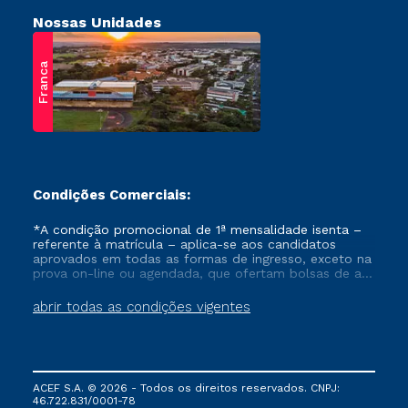
Nossas Unidades
Franca
Condições Comerciais:
*A condição promocional de 1ª mensalidade isenta –
referente à matrícula – aplica-se aos candidatos
aprovados em todas as formas de ingresso, exceto na
prova on-line ou agendada, que ofertam bolsas de até
50% de desconto, ambos ingressantes no semestre
vigente, que ainda não tenham efetivado e/ou não
abrir todas as condições vigentes
tenham cancelado ou trancado sua matrícula em uma
das Instituições da Cruzeiro do Sul Educacional, no
período de um ano. Tais condições não se aplicam
aos cursos de Medicina, e também para matriculados
via FIES, Prouni e outros programas governamentais, e
ACEF S.A. © 2026 - Todos os direitos reservados. CNPJ:
não se acumula com nenhuma outra campanha
46.722.831/0001-78
ofertada pela Instituição.