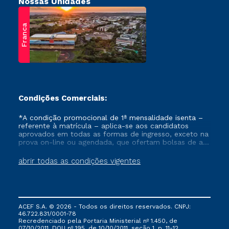
Nossas Unidades
Franca
Condições Comerciais:
*A condição promocional de 1ª mensalidade isenta –
referente à matrícula – aplica-se aos candidatos
aprovados em todas as formas de ingresso, exceto na
prova on-line ou agendada, que ofertam bolsas de até
50% de desconto, ambos ingressantes no semestre
vigente, que ainda não tenham efetivado e/ou não
abrir todas as condições vigentes
tenham cancelado ou trancado sua matrícula em uma
das Instituições da Cruzeiro do Sul Educacional, no
período de um ano. Tais condições não se aplicam
aos cursos de Medicina, e também para matriculados
via FIES, Prouni e outros programas governamentais, e
ACEF S.A. © 2026 - Todos os direitos reservados. CNPJ:
não se acumula com nenhuma outra campanha
46.722.831/0001-78
ofertada pela Instituição.
Recredenciado pela Portaria Ministerial nº 1.450, de
07/10/2011, DOU nº 195, de 10/10/2011, seção 1, p. 11-12