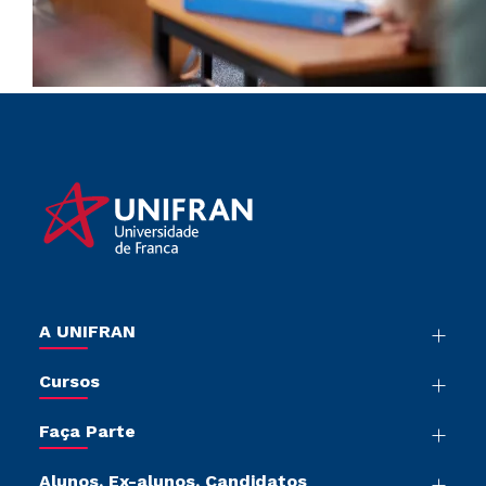
A UNIFRAN
Nossa História
Cursos
Sala de Imprensa
Graduação
Trabalhe Conosco
Faça Parte
Pós-graduação
Sou Colaborador
Vestibular Múltipla Escolha
Cursos de Medicina
Tour Presencial
Alunos, Ex-alunos, Candidatos