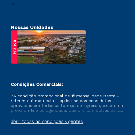
Retorne ao Curso
Nossas Unidades
Franca
Condições Comerciais:
*A condição promocional de 1ª mensalidade isenta –
referente à matrícula – aplica-se aos candidatos
aprovados em todas as formas de ingresso, exceto na
prova on-line ou agendada, que ofertam bolsas de até
50% de desconto, ambos ingressantes no semestre
vigente, que ainda não tenham efetivado e/ou não
abrir todas as condições vigentes
tenham cancelado ou trancado sua matrícula em uma
das Instituições da Cruzeiro do Sul Educacional, no
período de um ano. Tais condições não se aplicam