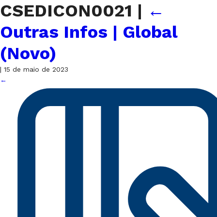
CSEDICON0021
|
←
Outras Infos | Global
(Novo)
|
15 de maio de 2023
←