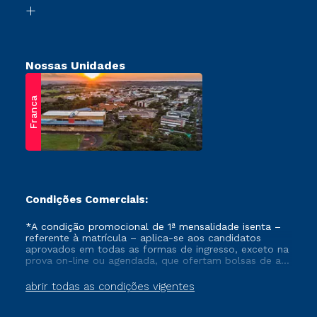
Biblioteca
Retorne ao Curso
Nossas Unidades
Franca
Condições Comerciais:
*A condição promocional de 1ª mensalidade isenta –
referente à matrícula – aplica-se aos candidatos
aprovados em todas as formas de ingresso, exceto na
prova on-line ou agendada, que ofertam bolsas de até
50% de desconto, ambos ingressantes no semestre
vigente, que ainda não tenham efetivado e/ou não
abrir todas as condições vigentes
tenham cancelado ou trancado sua matrícula em uma
das Instituições da Cruzeiro do Sul Educacional, no