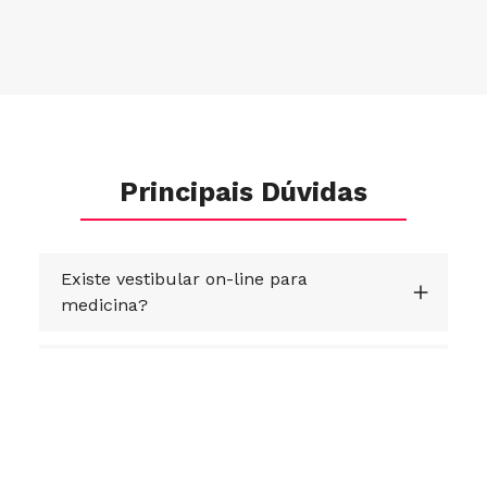
Principais Dúvidas
Existe vestibular on-line para
medicina?
Como utilizar a nota do ENEM para
ingressar no curso de medicina?
A UNIFRAN realiza vestibular no meio