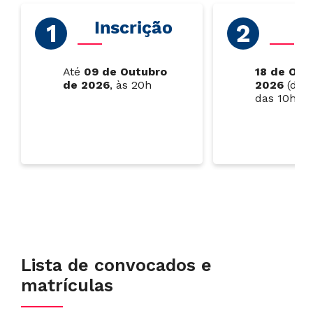
Inscrição
P
Até
09 de Outubro
18 de Out
de 2026
, às 20h
2026
(dom
das 10h às
Lista de convocados e
matrículas