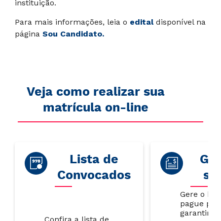
instituição.
Para mais informações, leia o
edital
disponível na
página
Sou Candidato
.
Veja como realizar sua
matrícula on-line
Lista de
Gar
Convocados
su
Gere o bol
pague par
garantir s
Confira a lista de