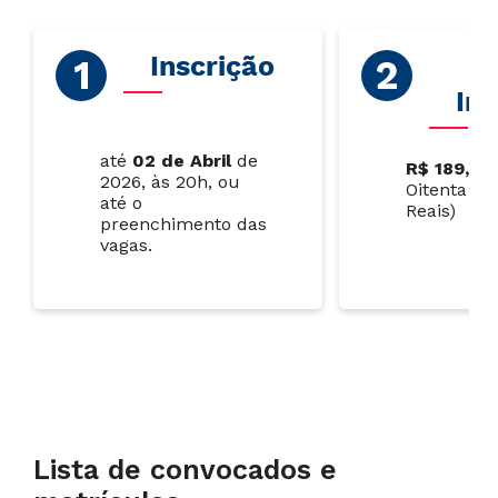
Inscrição
V
Ins
até
02 de Abril
de
R$ 189,00
2026, às 20h, ou
Oitenta e 
até o
Reais)
preenchimento das
vagas.
Lista de convocados e