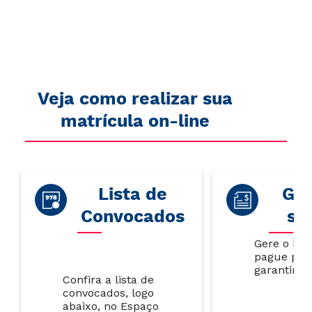
Veja como realizar sua
matrícula on-line
Lista de
Gar
Convocados
su
Gere o bol
pague par
garantir s
Confira a lista de
convocados, logo
abaixo, no Espaço