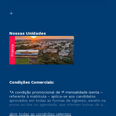
Acessibilidade
Vestibular Solidário
Biblioteca
Retorne ao Curso
Nossas Unidades
Franca
Condições Comerciais:
*A condição promocional de 1ª mensalidade isenta –
referente à matrícula – aplica-se aos candidatos
aprovados em todas as formas de ingresso, exceto na
prova on-line ou agendada, que ofertam bolsas de até
50% de desconto, ambos ingressantes no semestre
vigente, que ainda não tenham efetivado e/ou não
abrir todas as condições vigentes