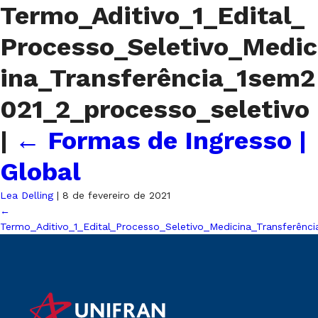
Termo_Aditivo_1_Edital_
Processo_Seletivo_Medic
ina_Transferência_1sem2
021_2_processo_seletivo
|
←
Formas de Ingresso |
Global
Lea Delling
|
8 de fevereiro de 2021
←
Termo_Aditivo_1_Edital_Processo_Seletivo_Medicina_Transferênc