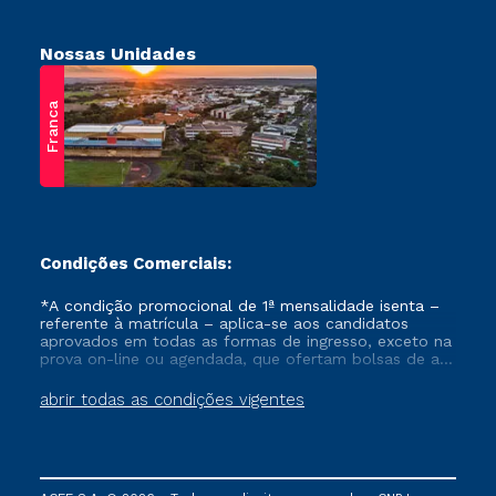
Nossas Unidades
Franca
Condições Comerciais:
*A condição promocional de 1ª mensalidade isenta –
referente à matrícula – aplica-se aos candidatos
aprovados em todas as formas de ingresso, exceto na
prova on-line ou agendada, que ofertam bolsas de até
50% de desconto, ambos ingressantes no semestre
vigente, que ainda não tenham efetivado e/ou não
abrir todas as condições vigentes
tenham cancelado ou trancado sua matrícula em uma
das Instituições da Cruzeiro do Sul Educacional, no
período de um ano. Tais condições não se aplicam
aos cursos de Medicina, e também para matriculados
via FIES, Prouni e outros programas governamentais, e