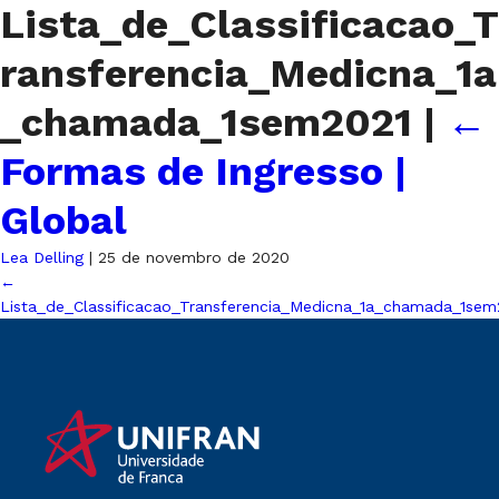
Lista_de_Classificacao_T
ransferencia_Medicna_1a
_chamada_1sem2021
|
←
Formas de Ingresso |
Global
Lea Delling
|
25 de novembro de 2020
←
Lista_de_Classificacao_Transferencia_Medicna_1a_chamada_1sem