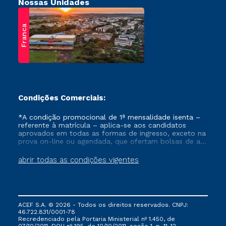
Nossas Unidades
Franca
Condições Comerciais:
*A condição promocional de 1ª mensalidade isenta –
referente à matrícula – aplica-se aos candidatos
aprovados em todas as formas de ingresso, exceto na
prova on-line ou agendada, que ofertam bolsas de até
50% de desconto, ambos ingressantes no semestre
vigente, que ainda não tenham efetivado e/ou não
abrir todas as condições vigentes
tenham cancelado ou trancado sua matrícula em uma
das Instituições da Cruzeiro do Sul Educacional, no
período de um ano. Tais condições não se aplicam
aos cursos de Medicina, e também para matriculados
via FIES, Prouni e outros programas governamentais, e
ACEF S.A. © 2026 - Todos os direitos reservados. CNPJ:
não se acumula com nenhuma outra campanha
46.722.831/0001-78
ofertada pela Instituição.
Recredenciado pela Portaria Ministerial nº 1.450, de