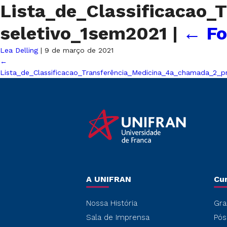
Lista_de_Classificacao
seletivo_1sem2021
|
←
Fo
Lea Delling
|
9 de março de 2021
←
Lista_de_Classificacao_Transferência_Medicina_4a_chamada_2_p
A UNIFRAN
Cu
Nossa História
Gra
Sala de Imprensa
Pós