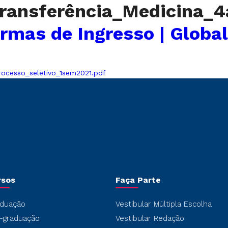
_Transferência_Medicina
rmas de Ingresso | Global
rocesso_seletivo_1sem2021.pdf
rsos
Faça Parte
duação
Vestibular Múltipla Escolha
-graduação
Vestibular Redação