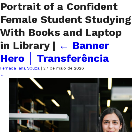
Portrait of a Confident
Female Student Studying
With Books and Laptop
in Library
|
←
Banner
Hero │ Transferência
Fernada Iana Souza
|
27 de maio de 2026
←