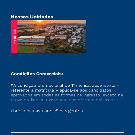
Nossas Unidades
Franca
Condições Comerciais:
*A condição promocional de 1ª mensalidade isenta –
referente à matrícula – aplica-se aos candidatos
aprovados em todas as formas de ingresso, exceto na
prova on-line ou agendada, que ofertam bolsas de até
50% de desconto, ambos ingressantes no semestre
vigente, que ainda não tenham efetivado e/ou não
abrir todas as condições vigentes
tenham cancelado ou trancado sua matrícula em uma
das Instituições da Cruzeiro do Sul Educacional, no
período de um ano. Tais condições não se aplicam
aos cursos de Medicina, e também para matriculados
via FIES, Prouni e outros programas governamentais, e