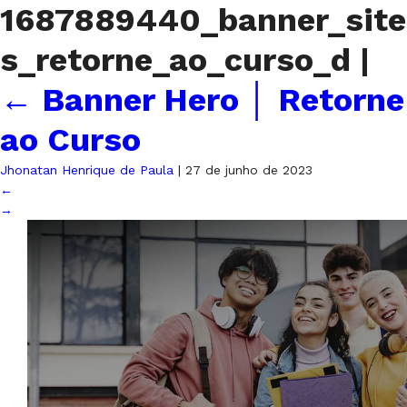
1687889440_banner_site
s_retorne_ao_curso_d
|
←
Banner Hero │ Retorne
ao Curso
Jhonatan Henrique de Paula
|
27 de junho de 2023
←
→