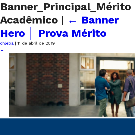
Banner_Principal_Mérito
Acadêmico
|
←
Banner
Hero │ Prova Mérito
chleba
|
11 de abril de 2019
→