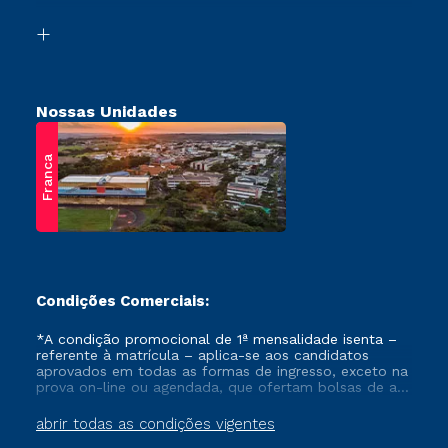
Vestibular Solidário
Biblioteca
Retorne ao Curso
Nossas Unidades
Franca
Condições Comerciais:
*A condição promocional de 1ª mensalidade isenta –
referente à matrícula – aplica-se aos candidatos
aprovados em todas as formas de ingresso, exceto na
prova on-line ou agendada, que ofertam bolsas de até
50% de desconto, ambos ingressantes no semestre
vigente, que ainda não tenham efetivado e/ou não
abrir todas as condições vigentes
tenham cancelado ou trancado sua matrícula em uma