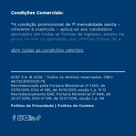
Condições Comerciais:
*A condição promocional de 1ª mensalidade isenta –
referente à matrícula – aplica-se aos candidatos
aprovados em todas as formas de ingresso, exceto na
prova on-line ou agendada, que ofertam bolsas de até
50% de desconto, ambos ingressantes no semestre
vigente, que ainda não tenham efetivado e/ou não
abrir todas as condições vigentes
tenham cancelado ou trancado sua matrícula em uma
das Instituições da Cruzeiro do Sul Educacional, no
período de um ano. Tais condições não se aplicam
aos cursos de Medicina, e também para matriculados
via FIES, Prouni e outros programas governamentais, e
ACEF S.A. © 2026 - Todos os direitos reservados. CNPJ:
não se acumula com nenhuma outra campanha
46.722.831/0001-78
ofertada pela Instituição.
Recredenciado pela Portaria Ministerial nº 1.450, de
07/10/2011, DOU nº 195, de 10/10/2011, seção 1, p. 11-12
Recredenciamento EAD: Portaria Ministerial nº 696, de
20.07.2016, DOU nº 139, de 21.07.2016, seção 1, p. 49.
Política de Privacidade
Política de Cookies