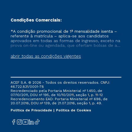
Condições Comerciais:
*A condição promocional de 1ª mensalidade isenta –
referente à matrícula – aplica-se aos candidatos
aprovados em todas as formas de ingresso, exceto na
prova on-line ou agendada, que ofertam bolsas de até
50% de desconto, ambos ingressantes no semestre
vigente, que ainda não tenham efetivado e/ou não
abrir todas as condições vigentes
tenham cancelado ou trancado sua matrícula em uma
das Instituições da Cruzeiro do Sul Educacional, no
período de um ano. Tais condições não se aplicam
aos cursos de Medicina, e também para matriculados
via FIES, Prouni e outros programas governamentais, e
ACEF S.A. © 2026 - Todos os direitos reservados. CNPJ:
não se acumula com nenhuma outra campanha
46.722.831/0001-78
ofertada pela Instituição.
Recredenciado pela Portaria Ministerial nº 1.450, de
07/10/2011, DOU nº 195, de 10/10/2011, seção 1, p. 11-12
Recredenciamento EAD: Portaria Ministerial nº 696, de
20.07.2016, DOU nº 139, de 21.07.2016, seção 1, p. 49.
Política de Privacidade
Política de Cookies