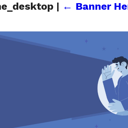
me_desktop
|
←
Banner He